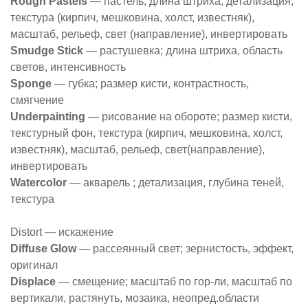
Rough Pastels
— пастель; длина штриха, детализация,
текстура (кирпич, мешковина, холст, известняк),
масштаб, рельеф, свет (направление), инвертировать
Smudge Stick
— растушевка; длина штриха, область
светов, интенсивность
Sponge
— губка; размер кисти, контрастность,
смягчение
Underpainting
— рисование на обороте; размер кисти,
текстурный фон, текстура (кирпич, мешковина, холст,
известняк), масштаб, рельеф, свет(направление),
инвертировать
Watercolor
— акварель ; детализация, глубина теней,
текстура
Distort — искажение
Diffuse Glow
— рассеянный свет; зернистость, эффект,
оригинал
Displace
— смещение; масштаб по гор-ли, масштаб по
вертикали, растянуть, мозаика, неопред.области