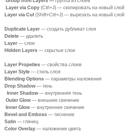
Group from Layers —
группа из слоев
Layer via Copy
(Ctrl+J) — скопировать на новый слой
Layer via Cut
(Shift+Ctrl+J) — вырезать на новый слой
Duplicate Layer
— создать дубликат слоя
Delete
— удалить
Layer
— слои
Hidden Layers
— скрытые слои
Layer Propeties
— свойства слоев
Layer Style
— стиль слоя
Blending Options
— параметры наложения
Drop Shadow
— тень
Inner Shadow
— внутренняя тень
Outer Glow
— внешнее свечение
Inner Glow
— внутреннее свечение
Bevel and Emboss
— тиснение
Satin
— глянец
Color Overlay
— наложение цвета