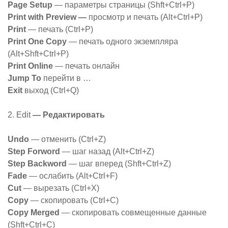
Page Setup
— параметры страницы (Shft+Ctrl+P)
Print with Preview —
просмотр и печать (Alt+Ctrl+P)
Print
— печать (Ctrl+P)
Print One Copy
— печать одного экземпляра
(Alt+Shft+Ctrl+P)
Print Online
— печать онлайн
Jump To
перейти в …
Exit
выход (Ctrl+Q)
2. Edit
— Редактировать
Undo
— отменить (Ctrl+Z)
Step Forword
— шаг назад (Alt+Ctrl+Z)
Step Backword
— шаг вперед (Shft+Ctrl+Z)
Fade
— ослабить (Alt+Ctrl+F)
Cut
— вырезать (Ctrl+X)
Copy
— скопировать (Ctrl+C)
Copy Merged
— скопировать совмещенные данные
(Shft+Ctrl+C)