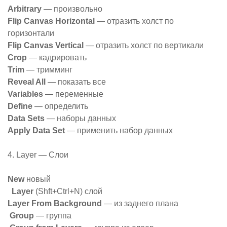
Arbitrary
— произвольно
Flip Canvas Horizontal
— отразить холст по
горизонтали
Flip Canvas Vertical
— отразить холст по вертикали
Crop
— кадрировать
Trim
— тримминг
Reveal All
— показать все
Variables
— переменные
Define
— определить
Data Sets
— наборы данных
Apply Data Set
— применить набор данных
4. Layer — Слои
New
новый
Layer
(Shft+Ctrl+N) слой
Layer From Background
— из заднего плана
Group
— группа