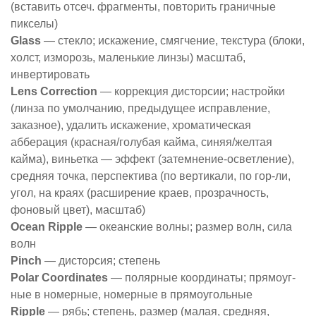
(вставить отсеч. фрагменты, повторить граничные
пикселы)
Glass
— стекло; искажение, смягчение, текстура (блоки,
холст, изморозь, маленькие линзы) масштаб,
инвертировать
Lens Correction
— коррекция дисторсии; настройки
(линза по умолчанию, предыдущее исправление,
заказное), удалить искажение, хроматическая
абберация (красная/голубая кайма, синяя/желтая
кайма), виньетка — эффект (затемнение-осветление),
средняя точка, перспектива (по вертикали, по гор-ли,
угол, на краях (расширение краев, прозрачность,
фоновый цвет), масштаб)
Ocean Ripple
— океанские волны; размер волн, сила
волн
Pinch
— дисторсия; степень
Polar Coordinates
— полярные координаты; прямоуг-
ные в номерные, номерные в прямоугольные
Ripple
— рябь; степень, размер (малая, средняя,