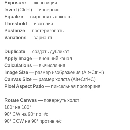
Exposure
— экспозиция
Invert
(Ctrl+I) — инверсия
Equalize
— выровнять яркость
Threshold
— изогелия
Posterize
— постеризовать
Variations
— варианты
Duplicate
— создать дубликат
Apply Image
— внешний канал
Calculations
— вычисления
Image Size
— размер изображения (Alt+Ctrl+I)
Canvas Size
— размер холста (Alt+Ctrl+C)
Pixel Aspect Patio
— пиксельная пропорция
Rotate Canvas
— повернуть холст
180* на 180*
90* CW на 90* по ч/с
90* CCW на 90* против ч/с