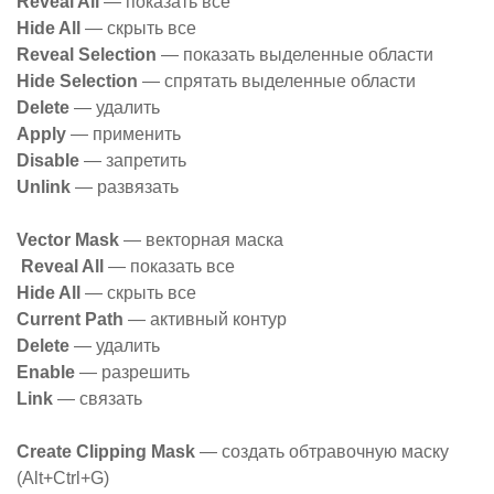
Reveal All
— показать все
Hide All
— скрыть все
Reveal Selection
— показать выделенные области
Hide Selection
— спрятать выделенные области
Delete
— удалить
Apply
— применить
Disable
— запретить
Unlink
— развязать
Vector Mask
— векторная маска
Reveal All
— показать все
Hide All
— скрыть все
Current Path
— активный контур
Delete
— удалить
Enable
— разрешить
Link
— связать
Create Clipping Mask
— создать обтравочную маску
(Alt+Ctrl+G)