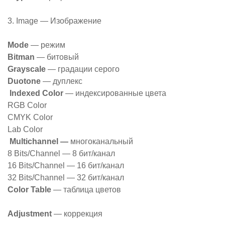
3. Image — Изображение
Mode
— режим
Bitman
— битовый
Grayscale
— градации серого
Duotone
— дуплекс
Indexed Color
— индексированные цвета
RGB Color
CMYK Color
Lab Color
Multichannel —
многоканальный
8 Bits/Channel — 8 бит/канал
16 Bits/Channel — 16 бит/канал
32 Bits/Channel — 32 бит/канал
Color Table
— таблица цветов
Adjustment
— коррекция