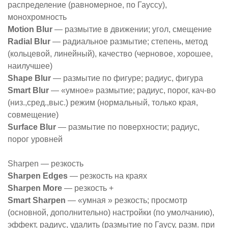
распределение (равномерное, по Гауссу),
монохромность
Motion Blur
— размытие в движении; угол, смещение
Radial Blur
— радиальное размытие; степень, метод
(кольцевой, линейный), качество (черновое, хорошее,
наилучшее)
Shape Blur
— размытие по фигуре; радиус, фигура
Smart Blur
— «умное» размытие; радиус, порог, кач-во
(низ.,сред.,выс.) режим (нормальный, только края,
совмещение)
Surface Blur
— размытие по поверхности; радиус,
порог уровней
Sharpen — резкость
Sharpen Edges
— резкость на краях
Sharpen More
— резкость +
Smart Sharpen
— «умная » резкость; просмотр
(основной, дополнительно) настройки (по умолчанию),
эффект, радиус, удалить (размытие по Гаусу, разм. при