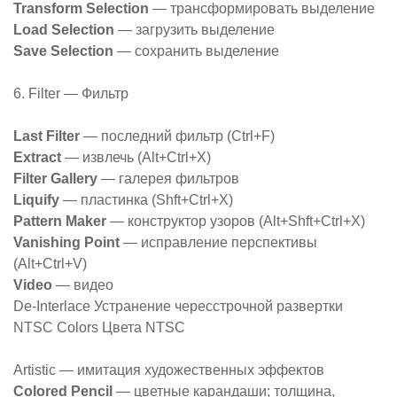
Transform Selection
— трансформировать выделение
Load Selection
— загрузить выделение
Save Selection
— сохранить выделение
6. Filter — Фильтр
Last Filter
— последний фильтр (Ctrl+F)
Extract
— извлечь (Alt+Ctrl+X)
Filter Gallery
— галерея фильтров
Liquify
— пластинка (Shft+Ctrl+X)
Pattern Maker
— конструктор узоров (Alt+Shft+Ctrl+X)
Vanishing Point
— исправление перспективы
(Alt+Ctrl+V)
Video
— видео
De-Interlace Устранение чересстрочной развертки
NTSC Colors Цвета NTSC
Artistic — имитация художественных эффектов
Colored Pencil
— цветные карандаши; толщина,