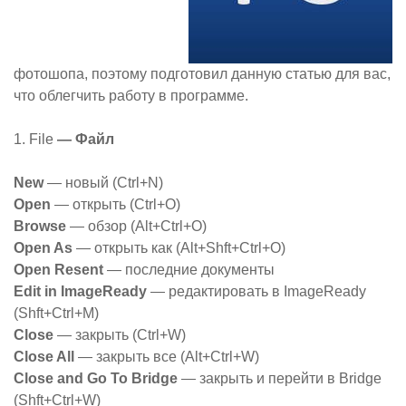
фотошопа, поэтому подготовил данную статью для вас,
что облегчить работу в программе.
1. File
— Файл
New
— новый (Ctrl+N)
Open
— открыть (Ctrl+O)
Browse
— обзор (Alt+Ctrl+O)
Open As
— открыть как (Alt+Shft+Ctrl+O)
Open Resent
— последние документы
Edit in ImageReady
— редактировать в ImageReady
(Shft+Ctrl+M)
Close
— закрыть (Ctrl+W)
Close All
— закрыть все (Alt+Ctrl+W)
Close and Go To Bridge
— закрыть и перейти в Bridge
(Shft+Ctrl+W)