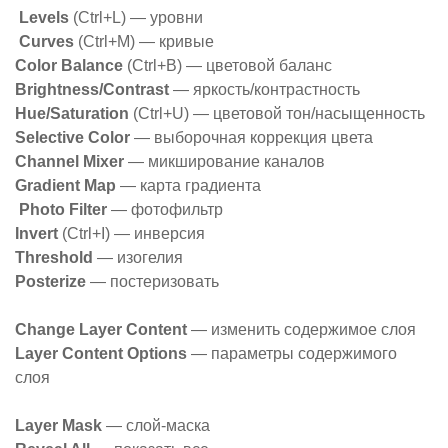
Levels
(Ctrl+L) — уровни
Curves
(Ctrl+M) — кривые
Color Balance
(Ctrl+B) — цветовой баланс
Brightness/Contrast
— яркость/контрастность
Hue/Saturation
(Ctrl+U) — цветовой тон/насыщенность
Selective Color
— выборочная коррекция цвета
Channel Mixer
— микширование каналов
Gradient Map
— карта градиента
Photo Filter
— фотофильтр
Invert
(Ctrl+I) — инверсия
Threshold
— изогелия
Posterize
— постеризовать
Changе Layer Content
— изменить содержимое слоя
Layer Content Options
— параметры содержимого
слоя
Layer Mask
— слой-маска