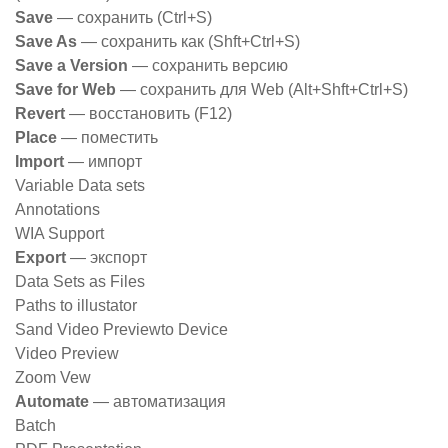
Save
— сохранить (Ctrl+S)
Save As
— сохранить как (Shft+Ctrl+S)
Save a Version
— сохранить версию
Save for Web
— сохранить для Web (Alt+Shft+Ctrl+S)
Revert
— восстановить (F12)
Place
— поместить
Import
— импорт
Variable Data sets
Annotations
WIA Support
Export
— экспорт
Data Sets as Files
Paths to illustator
Sand Video Previewto Device
Video Preview
Zoom Vew
Automate
— автоматизация
Batch