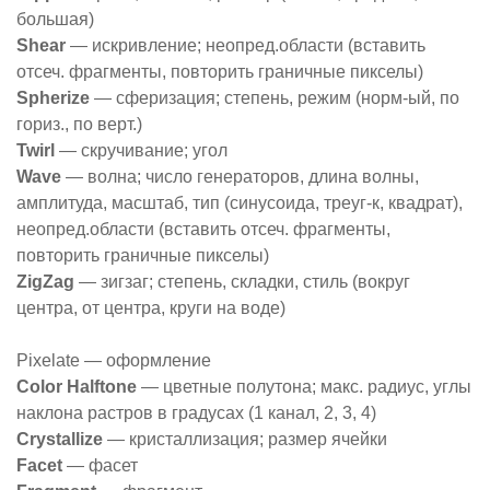
большая)
Shear
— искривление; неопред.области (вставить
отсеч. фрагменты, повторить граничные пикселы)
Spherize
— сферизация; степень, режим (норм-ый, по
гориз., по верт.)
Twirl
— скручивание; угол
Wave
— волна; число генераторов, длина волны,
амплитуда, масштаб, тип (синусоида, треуг-к, квадрат),
неопред.области (вставить отсеч. фрагменты,
повторить граничные пикселы)
ZigZag
— зигзаг; степень, складки, стиль (вокруг
центра, от центра, круги на воде)
Pixelate — оформление
Color Halftone
— цветные полутона; макс. радиус, углы
наклона растров в градусах (1 канал, 2, 3, 4)
Crystallize
— кристаллизация; размер ячейки
Facet
— фасет