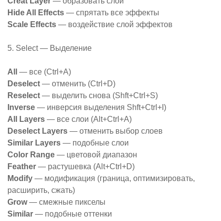
Creat Layer
— образовать слой
Hide All Effects
— спрятать все эффекты
Scale Effects
— воздействие слой эффектов
5. Select — Выделение
All
— все (Ctrl+A)
Deselect
— отменить (Ctrl+D)
Reselect
— выделить снова (Shft+Ctrl+S)
Inverse
— инверсия выделения Shft+Ctrl+I)
All Layers
— все слои (Alt+Ctrl+A)
Deselect Layers
— отменить выбор слоев
Similar Layers
— подобные слои
Color Range
— цветовой диапазон
Feather
— растушевка (Alt+Ctrl+D)
Modify
— модификация (граница, оптимизировать,
расширить, сжать)
Grow
— смежные пикселы
Similar
— подобные оттенки