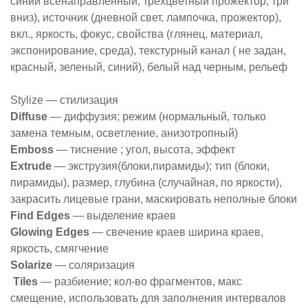
синий всенаправленный, трехцветный прожектор, три
вниз), источник (дневной свет, лампочка, прожектор),
вкл., яркость, фокус, свойства (глянец, материал,
экспонирование, среда), текстурный канал ( не задан,
красный, зеленый, синий), белый над черным, рельеф
Stylize — стилизация
Diffuse
— диффузия; режим (нормальный, только
замена темным, осветление, анизотропный)
Emboss
— тиснение ; угол, высота, эффект
Extrude
— экструзия(блоки,пирамиды); тип (блоки,
пирамиды), размер, глубина (случайная, по яркости),
закрасить лицевые грани, маскировать неполные блоки
Find Edges
— выделение краев
Glowing Edges
— свечение краев ширина краев,
яркость, смягчение
Solarize
— соляризация
Tiles
— разбиение; кол-во фрагментов, макс
смещение, использовать для заполнения интервалов