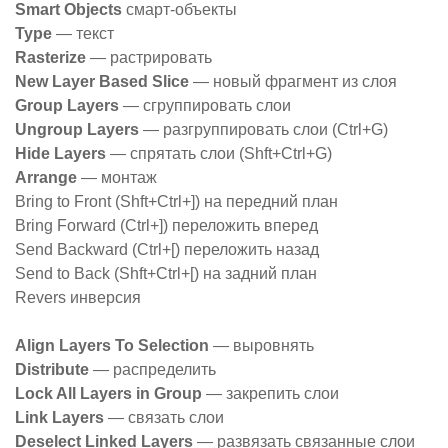
Smart Objects
смарт-объекты
Type
— текст
Rasterize
— растрировать
New Layer Based Slice
— новый фрагмент из слоя
Group Layers
— сгруппировать слои
Ungroup Layers
— разгруппировать слои (Ctrl+G)
Hide Layers
— спрятать слои (Shft+Ctrl+G)
Arrange
— монтаж
Bring to Front (Shft+Ctrl+]) на передний план
Bring Forward (Ctrl+]) переложить вперед
Send Backward (Ctrl+[) переложить назад
Send to Back (Shft+Ctrl+[) на задний план
Revers инверсия
Align Layers To Selection
— выровнять
Distribute
— распределить
Lock All Layers in Group
— закрепить слои
Link Layers
— связать слои
Dеselect Linked Layers
— развязать связанные слои