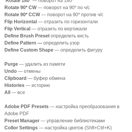
Rotate 180*
— поворот на 180*
Rotate 90* CW
— поворот на 90* по ч/с
Rotate 90* CCW
— поворот на 90* против ч/с
Flip Horizontal
— отразить по горизонтали
Flip Vertical
— отразить по вертикали
Define Brush Preset
определить кисть
Define Pattern —
определить узор
Define Custom Shape
— определить фигуру
Purge
— удалить из памяти
Undo
— отмены
Clipboard
— буфер обмена
Histories
— историю
All
— все
Adobe PDF Presets
— настройка преобразования в
Adobe PDF
Preset Manager
— управление библиотеками
Collor Settings
— настройка цветов (Shft+Ctrl+K)