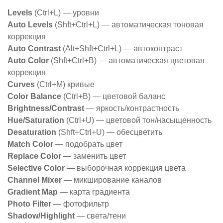
Levels
(Ctrl+L) — уровни
Auto Levels
(Shft+Ctrl+L) — автоматическая тоновая
коррекция
Auto Contrast
(Alt+Shft+Ctrl+L) — автоконтраст
Auto Color
(Shft+Ctrl+B) — автоматическая цветовая
коррекция
Curves
(Ctrl+M) кривые
Color Balance
(Ctrl+B) — цветовой баланс
Brightness/Contrast
— яркость/контрастность
Hue/Saturation
(Ctrl+U) — цветовой тон/насыщенность
Desaturation
(Shft+Ctrl+U) — обесцветить
Match Color
— подобрать цвет
Replace Color
— заменить цвет
Selective Color
— выборочная коррекция цвета
Channel Mixer
— микширование каналов
Gradient Map
— карта градиента
Photo Filter
— фотофильтр
Shadow/Highlight
— света/тени