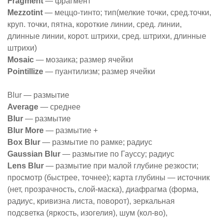
Fragment
— фрагмент
Mezzotint
— меццо-тинто; тип(мелкие точки, сред.точки,
круп. точки, пятна, короткие линии, сред. линии,
длинные линии, корот. штрихи, сред. штрихи, длинные
штрихи)
Mosaic
— мозаика; размер ячейки
Pointillize
— пуантилизм; размер ячейки
Blur — размытие
Average
— среднее
Blur
— размытие
Blur More
— размытие +
Box Blur
— размытие по рамке; радиус
Gaussian Blur
— размытие по Гауссу; радиус
Lens Blur
— размытие при малой глубине резкости;
просмотр (быстрее, точнее); карта глубины — источник
(нет, прозрачность, слой-маска), диафрагма (форма,
радиус, кривизна листа, поворот), зеркальная
подсветка (яркость, изогелия), шум (кол-во),