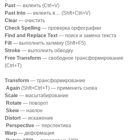
Past
— вклеить (Ctrl+V)
Past Into
— вклеить в… (Shft+Ctrl+V)
Clear
— очистить
Check Spelling
— проверка орфографии
Find and Replace Text
— поиск и замена текста
Fill
— выполнить заливку (Shft+F5)
Stroke
— выполнить обводку
Free Transform
— свободное трансформирование
(Ctrl+T)
Transform
— трансформирование
Again
(Shft+Ctrl+T) — применить снова
Scale
— масштабирование
Rotate
— поворот
Skew
— наклон
Distort
— искажение
Perspective
— перспектива
Warp
— деформация