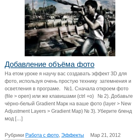
Добавление объёма фото
На етом уроке я научу вас создавать эффект 3D для
фото, используя очень простую технику затемнения и
осветления в програме. №1. Сначала откроем фото
(file > open) или же клавишами (ctrl +o) № 2). Добавьте
чёрно-белый Gradient Mapк на ваше фото (layer > New
Adjustment Layers > Gradient Map) № 3). Уберите бленд
мод […]
Рубрики
Работа с фото
,
Эффекты
Мар 21, 2012